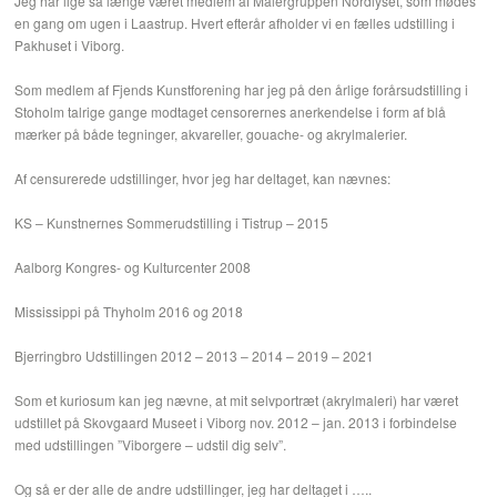
Jeg har lige så længe været medlem af Malergruppen Nordlyset, som mødes
en gang om ugen i Laastrup. Hvert efterår afholder vi en fælles udstilling i
Pakhuset i Viborg.
Som medlem af Fjends Kunstforening har jeg på den årlige forårsudstilling i
Stoholm talrige gange modtaget censorernes anerkendelse i form af blå
mærker på både tegninger, akvareller, gouache- og akrylmalerier.
Af censurerede udstillinger, hvor jeg har deltaget, kan nævnes:
KS – Kunstnernes Sommerudstilling i Tistrup – 2015
Aalborg Kongres- og Kulturcenter 2008
Mississippi på Thyholm 2016 og 2018
Bjerringbro Udstillingen 2012 – 2013 – 2014 – 2019 – 2021
Som et kuriosum kan jeg nævne, at mit selvportræt (akrylmaleri) har været
udstillet på Skovgaard Museet i Viborg nov. 2012 – jan. 2013 i forbindelse
med udstillingen ”Viborgere – udstil dig selv”.
Og så er der alle de andre udstillinger, jeg har deltaget i …..