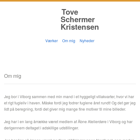
Tove
Schermer
Kristensen
Værker
Om mig
Nyheder
Om mig
Jeg bor i Viborg sammen med min mand i et hyggeligt villakvarter, hvor vi har
et rigt fugleliv i haven. Måske fordi jeg fodrer fuglene året rundt! Og det gør jeg
lidt på beregning, fordi det giver mig mange fine motiver til mine billeder.
Jeg har i en lang årrække været medlem af Åbne Atelierdøre i Viborg og har
derigennem deltaget i adskillige udstillinger.