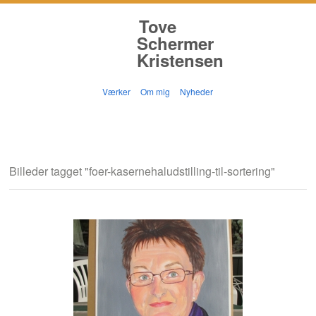
Tove
Schermer
Kristensen
Værker
Om mig
Nyheder
Billeder tagget "foer-kasernehaludstilling-til-sortering"