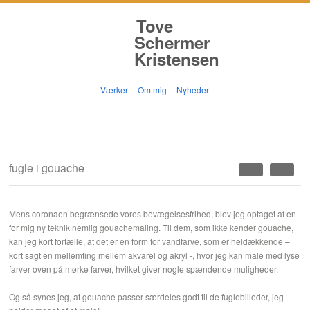
Tove
Schermer
Kristensen
Værker
Om mig
Nyheder
fugle i gouache
Mens coronaen begrænsede vores bevægelsesfrihed, blev jeg optaget af en
for mig ny teknik nemlig gouachemaling. Til dem, som ikke kender gouache,
kan jeg kort fortælle, at det er en form for vandfarve, som er heldækkende –
kort sagt en mellemting mellem akvarel og akryl -, hvor jeg kan male med lyse
farver oven på mørke farver, hvilket giver nogle spændende muligheder.
Og så synes jeg, at gouache passer særdeles godt til de fuglebilleder, jeg