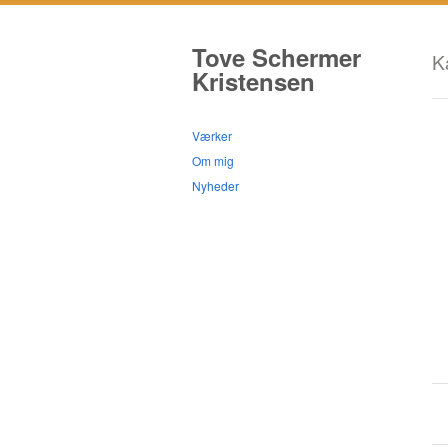
Tove Schermer
K
Kristensen
Værker
Om mig
Nyheder